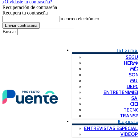
¿Olvidaste tu contraseña?
Recuperación de contraseña
Recupera tu contraseña
tu correo electrónico
Buscar
Informa
SEGU
HERM
MÉ
SO
MU
DEP
ENTRETENIMIE
SA
CIE
TECN
TRANSP
Especi
ENTREVISTAS ESPECIAL
VIDEO