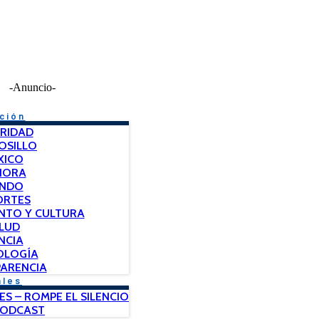
-Anuncio-
ción
RIDAD
OSILLO
XICO
NORA
NDO
ORTES
NTO Y CULTURA
LUD
NCIA
OLOGÍA
ARENCIA
ales
ES – ROMPE EL SILENCIO
PODCAST