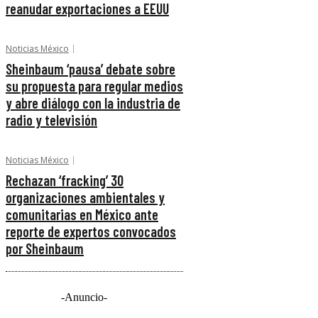
reanudar exportaciones a EEUU
Noticias México
Sheinbaum ‘pausa’ debate sobre
su propuesta para regular medios
y abre diálogo con la industria de
radio y televisión
Noticias México
Rechazan ‘fracking’ 30
organizaciones ambientales y
comunitarias en México ante
reporte de expertos convocados
por Sheinbaum
-Anuncio-