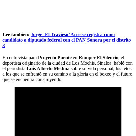
Lee también:
Jorge ‘El Travieso’ Arce se registra como
candidato a diputado federal con el PAN Sonora por el distrito
3
En entrevista para
Proyecto Puente
en
Romper El Silencio
, el
deportista originario de la ciudad de Los Mochis, Sinaloa, habló con
el periodista
Luis Alberto Medina
sobre su vida personal, los retos
a los que se enfrentó en su camino a la gloria en el boxeo y el futuro
que se encuentra construyendo.