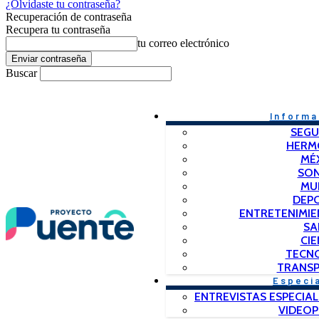
¿Olvidaste tu contraseña?
Recuperación de contraseña
Recupera tu contraseña
tu correo electrónico
Buscar
Informa
SEGU
HERM
MÉ
SO
MU
DEP
ENTRETENIMIE
SA
CIE
TECN
TRANSP
Especi
ENTREVISTAS ESPECIAL
VIDEO