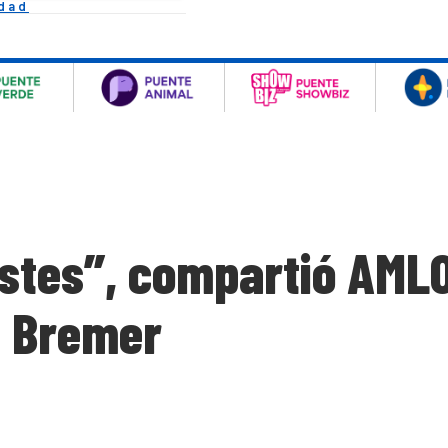
idad
ristes”, compartió AML
s Bremer