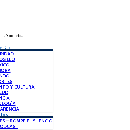
-Anuncio-
ción
RIDAD
OSILLO
XICO
NORA
NDO
ORTES
NTO Y CULTURA
LUD
NCIA
OLOGÍA
ARENCIA
ales
ES – ROMPE EL SILENCIO
PODCAST