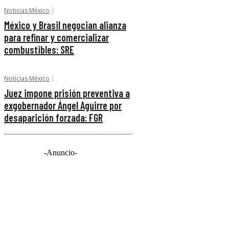
Noticias México
México y Brasil negocian alianza
para refinar y comercializar
combustibles: SRE
Noticias México
Juez impone prisión preventiva a
exgobernador Ángel Aguirre por
desaparición forzada: FGR
-Anuncio-