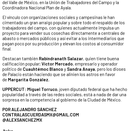
del Valle de México, en la Unión de Trabajadores del Campo y la
Coordinadora Nacional Plan de Ayala.
El vínculo con organizaciones sociales y campesinas le han
cimentado un gran arraigo popular y sobre todo el respaldo de los
trabajadores del campo, con quienes actualmente impulsa un
proyecto para vender sus cosechas directamente a centrales de
abasto o mercados públicos y así evitar a los intermediarios que
pagan poco por su producción y elevan los costos al consumidor
final.
Destacan también
Rabindranath Salazar
, quien tiene buena
calificación popular;
Víctor Mercado
, empresario y operador
político de
Cuauhtémoc Blanco
y
Sandra Anaya
, pero los dioses
de Palacio están haciendo que se alinien los astros en favor
de
Margarita González.
UPPERCUT
:
Miguel Torruco
, joven diputado federal que ha hecho
popularidad a través de las redes sociales, está a nada de dar una
sorpresa en la competencia al gobierno de la Ciudad de México.
POR ALEJANDRO SÁNCHEZ
CONTRALASCUERDASMX@GMAIL.COM
@ALEXSANCHEZMX