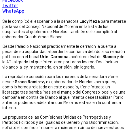
Facebook
Twitter
WhatsApp
Se le complicó el escenario a la senadora
Lucy Meza
para meterse
por la vía del Consejo Nacional de Morena en la lista de los
suspirantes al gobierno de Morelos, también se le complicó al
gobernador Cuauhtémoc Blanco.
Desde Palacio Nacional prácticamente le cerraron la puerta a
pesar de su popularidad al perder la confianza debido a su relación
política con el fiscal
Uriel Carmona
, acérrimo rival de
Blanco
y de
la 4T, al grado tal que intentaron por todos los medios, incluso
violando la ley, mantenerlo, en prisión, sin lograrlo.
La reprobable conexión para los morenos de la senadora viene
desde
Graco Ramírez
, ex gobernador de Morelos, pero quien,
como lo hemos relatado en este espacio, tiene intacto un
liderazgo tras bambalinas en el manejo del Congreso local y de una
campaña en contra de Blanco al que intenta desestabilizar. Por lo
anterior podemos adelantar que Meza no estará en la contienda
interna.
La propuesta de las Comisiones Unidas de Prerrogativas y
Partidos Políticos y de Igualdad de Género y no Discriminación,
solicitó el domingo imponer a mujeres en cinco de nueve estados