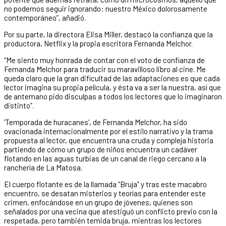
no podemos seguir ignorando: nuestro México dolorosamente
contemporáneo”, añadió.
Por su parte, la directora Elisa Miller, destacó la confianza que la
productora, Netflix y la propia escritora Fernanda Melchor.
“Me siento muy honrada de contar con el voto de confianza de
Fernanda Melchor para traducir su maravilloso libro al cine. Me
queda claro que la gran dificultad de las adaptaciones es que cada
lector imagina su propia película, y ésta va a ser la nuestra, así que
de antemano pido disculpas a todos los lectores que lo imaginaron
distinto”.
‘Temporada de huracanes’, de Fernanda Melchor, ha sido
ovacionada internacionalmente por el estilo narrativo y la trama
propuesta al lector, que encuentra una cruda y compleja historia
partiendo de cómo un grupo de niños encuentra un cadáver
flotando en las aguas turbias de un canal de riego cercano a la
ranchería de La Matosa.
El cuerpo flotante es de la llamada “Bruja” y tras este macabro
encuentro, se desatan misterios y teorías para entender este
crimen, enfocándose en un grupo de jóvenes, quienes son
señalados por una vecina que atestiguó un conflicto previo con la
respetada, pero también temida bruja, mientras los lectores