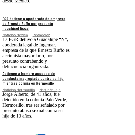
desde México.
FGR detiene a apoderada de empresa
de Ernesto Ruffo por presunto
huachicol fiscal
Noticias México
Redacción
La FGR detuvo a Guadalupe “N”,
apoderada legal de Ingemar,
empresa de la que Ernesto Ruffo es
accionista mayoritario, por
presunto contrabando y
delincuencia organizada.
Detienen a hombre acusado de
conducta inapropiada contra su hija
mientras dormía en Hermosillo
Noticias Hermosillo
Martín Vallejo
Jorge Alberto, de 41 años, fue
detenido en la colonia Palo Verde,
Hermosillo, tras ser señalado por
presunto abuso sexual contra su
hija de 13 años.