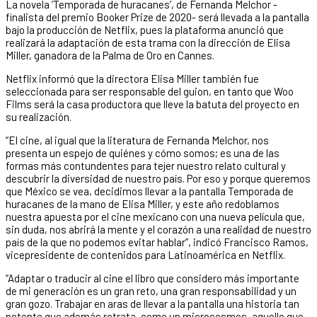
La novela ‘Temporada de huracanes’, de Fernanda Melchor -
finalista del premio Booker Prize de 2020- será llevada a la pantalla
bajo la producción de Netflix, pues la plataforma anunció que
realizará la adaptación de esta trama con la dirección de Elisa
Miller, ganadora de la Palma de Oro en Cannes.
Netflix informó que la directora Elisa Miller también fue
seleccionada para ser responsable del guion, en tanto que Woo
Films será la casa productora que lleve la batuta del proyecto en
su realización.
“El cine, al igual que la literatura de Fernanda Melchor, nos
presenta un espejo de quiénes y cómo somos; es una de las
formas más contundentes para tejer nuestro relato cultural y
descubrir la diversidad de nuestro país. Por eso y porque queremos
que México se vea, decidimos llevar a la pantalla Temporada de
huracanes de la mano de Elisa Miller, y este año redoblamos
nuestra apuesta por el cine mexicano con una nueva película que,
sin duda, nos abrirá la mente y el corazón a una realidad de nuestro
país de la que no podemos evitar hablar”, indicó Francisco Ramos,
vicepresidente de contenidos para Latinoamérica en Netflix.
“Adaptar o traducir al cine el libro que considero más importante
de mi generación es un gran reto, una gran responsabilidad y un
gran gozo. Trabajar en aras de llevar a la pantalla una historia tan
potente que además retrata, como un microcosmos, aquello que