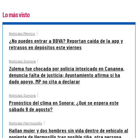
Lo más visto
Noticias México
¿No puedes entrar a BBVA? Reportan caída de la app y
retrasos en depósitos este viernes
Noticias Sonora
Zulema fue chocada por policía intoxicado en Cananea,
denuncia falta de justicia; Ayuntamiento afirma sí ha
dado apoyo, MP no cita a declarar
Noticias Sonora
Pronóstico del clima en Sonora: ¿Qué se espera este
sábado 8 de agosto?
Noticias Hermosillo
Hallan mujer y dos hombres sin vida dentro de vehículo al
poniente de Hermosillo tras posible riña, otra persona