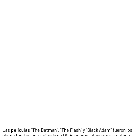
Las
películas
“The Batman”, “The Flash” y “Black Adam” fueron los
platos fuertes este sábado de DC Fandome, el evento virtual que