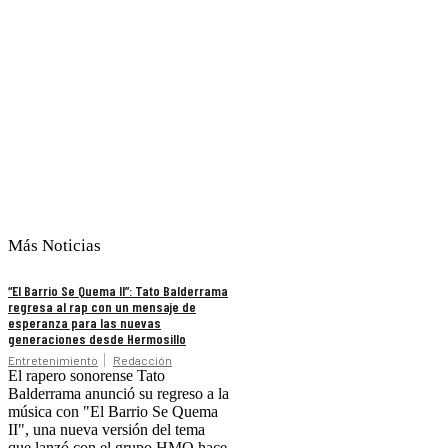
Más Noticias
“El Barrio Se Quema II”: Tato Balderrama
regresa al rap con un mensaje de
esperanza para las nuevas
generaciones desde Hermosillo
Entretenimiento
Redacción
El rapero sonorense Tato
Balderrama anunció su regreso a la
música con "El Barrio Se Quema
II", una nueva versión del tema
que lanzó con el grupo HMO hace