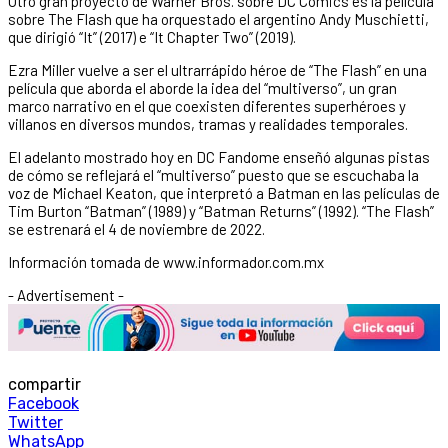
Otro gran proyecto de Warner Bros. sobre DC Comics es la película
sobre The Flash que ha orquestado el argentino Andy Muschietti,
que dirigió “It” (2017) e “It Chapter Two” (2019).
Ezra Miller vuelve a ser el ultrarrápido héroe de “The Flash” en una
película que aborda el aborde la idea del “multiverso”, un gran
marco narrativo en el que coexisten diferentes superhéroes y
villanos en diversos mundos, tramas y realidades temporales.
El adelanto mostrado hoy en DC Fandome enseñó algunas pistas
de cómo se reflejará el “multiverso” puesto que se escuchaba la
voz de Michael Keaton, que interpretó a Batman en las películas de
Tim Burton “Batman” (1989) y “Batman Returns” (1992). “The Flash”
se estrenará el 4 de noviembre de 2022.
Información tomada de www.informador.com.mx
- Advertisement -
compartir
Facebook
Twitter
WhatsApp