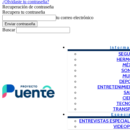
¿Olvidaste tu contraseña?
Recuperación de contraseña
Recupera tu contraseña
tu correo electrónico
Buscar
Informa
SEGU
HERM
MÉ
SO
MU
DEP
ENTRETENIMIE
SA
CIE
TECN
TRANSP
Especi
ENTREVISTAS ESPECIAL
VIDEO