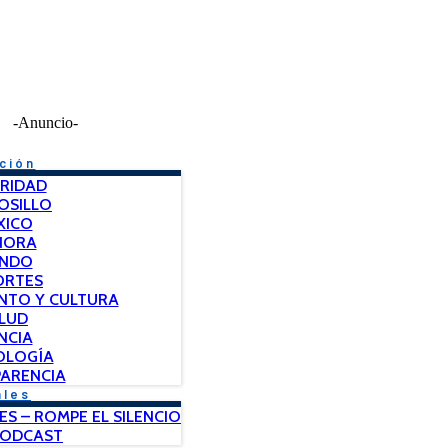
-Anuncio-
ción
RIDAD
OSILLO
XICO
NORA
NDO
ORTES
NTO Y CULTURA
LUD
NCIA
OLOGÍA
ARENCIA
ales
ES – ROMPE EL SILENCIO
PODCAST