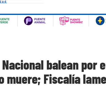
idad
Nacional balean por er
o muere; Fiscalía lame