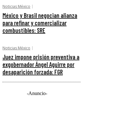
Noticias México
México y Brasil negocian alianza
para refinar y comercializar
combustibles: SRE
Noticias México
Juez impone prisión preventiva a
exgobernador Ángel Aguirre por
desaparición forzada: FGR
-Anuncio-